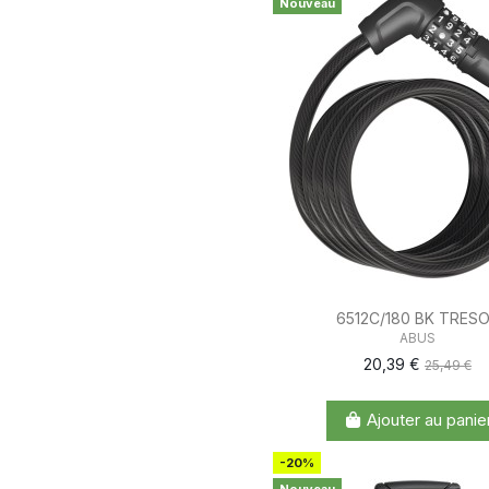
Nouveau
6512C/180 BK TRES
ABUS
20,39 €
25,49 €
Ajouter au panie
-20%