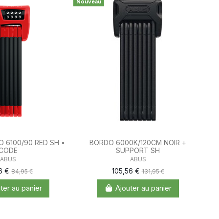
Nouveau
 6100/90 RED SH •
BORDO 6000K/120CM NOIR +
CODE
SUPPORT SH
ABUS
ABUS
6 €
105,56 €
84,95 €
131,95 €
ter au panier
Ajouter au panier