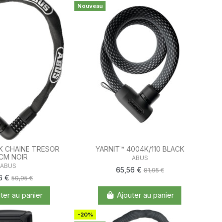
Nouveau
BK CHAINE TRESOR
YARNIT™ 4004K/110 BLACK
0CM NOIR
ABUS
ABUS
65,56 €
81,95 €
6 €
59,95 €
ter au panier
Ajouter au panier
-20%