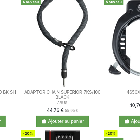
Nouveau
Nouveau
0 BK SH
ADAPTOR CHAIN SUPERIOR 7KS/100
4650X
BLACK
ABUS
40,7
44,76 €
55,95 €
r
Ajouter au panier
Ajou
-20%
-20%