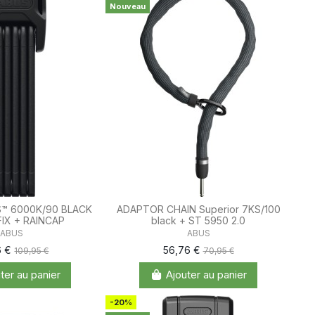
Nouveau
™ 6000K/90 BLACK
ADAPTOR CHAIN Superior 7KS/100
IX + RAINCAP
black + ST 5950 2.0
ABUS
ABUS
6 €
56,76 €
109,95 €
70,95 €
ter au panier
Ajouter au panier
-20%