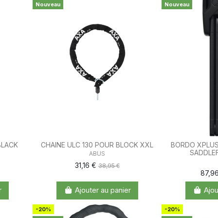
Nouveau
Nouveau
BLACK
CHAINE ULC 130 POUR BLOCK XXL
BORDO XPLUS
SADDLEF
ABUS
31,16 €
38,95 €
87,9
r
Ajouter au panier
Ajou
-20%
-20%