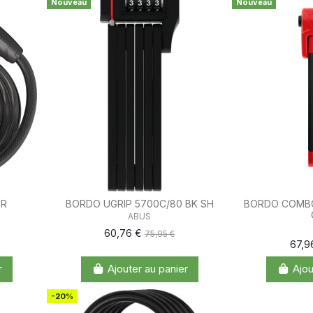
Nouveau
Nouveau
OR
BORDO UGRIP 5700C/80 BK SH
BORDO COMBO
ABUS
60,76 €
75,95 €
67,9
r
Ajouter au panier
Ajou
-20%