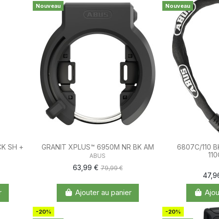
Nouveau
Nouveau
K SH +
GRANIT XPLUS™ 6950M NR BK AM
6807C/110 
11
ABUS
63,99 €
79,99 €
47,9
r
Ajouter au panier
Ajou
-20%
-20%