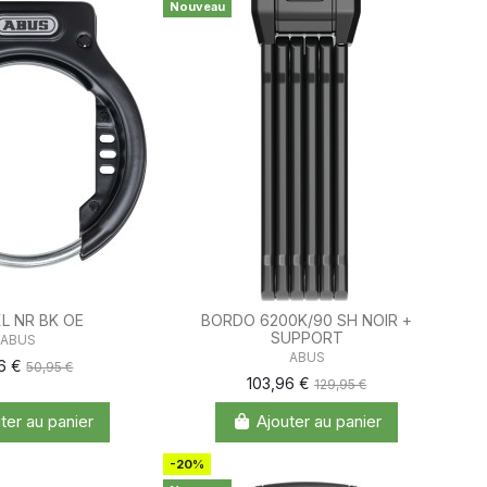
Nouveau
L NR BK OE
BORDO 6200K/90 SH NOIR +
SUPPORT
ABUS
ABUS
6 €
50,95 €
103,96 €
129,95 €
ter au panier
Ajouter au panier
-20%