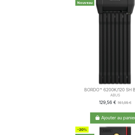
Nouveau
BORDO™ 6200K/120 SH 
ABUS
129,56 €
161,95 €
Ajouter au panie
-20%