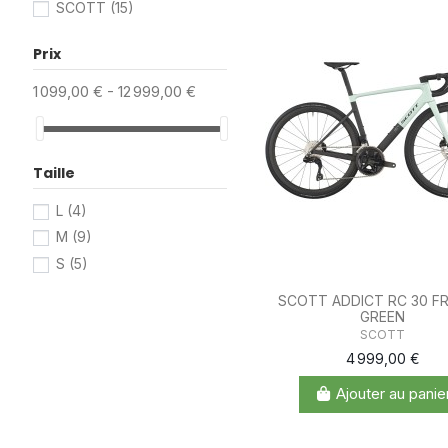
SCOTT
(15)
Prix
1 099,00 € - 12 999,00 €
Taille
L
(4)
M
(9)
S
(5)
SCOTT ADDICT RC 30 F
GREEN
SCOTT
4 999,00 €
Ajouter au panie