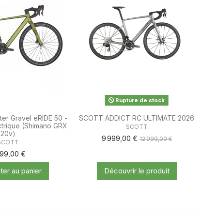
Rupture de stock
r Gravel eRIDE 50 -
SCOTT ADDICT RC ULTIMATE 2026
ctrique (Shimano GRX
SCOTT
20v)
9 999,00 €
12 999,00 €
SCOTT
499,00 €
ter au panier
Découvrir le produit