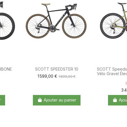
RBONE
SCOTT SPEEDSTER 10
SCOTT Speedste
Vélo Gravel Éle
1 599,00 €
1 899,00 €
3 
r
Ajouter au panier
Ajou