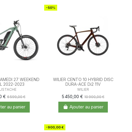
-50%
AMEDI 27 WEEKEND
WILIER CENTO 10 HYBRID DISC
L 2022-2023
DURA-ACE Di2 11V
USTACHE
WILIER
00 €
5 450,00 €
6 599,00 €
10 900,00 €
ter au panier
Ajouter au panier
-900,00 €