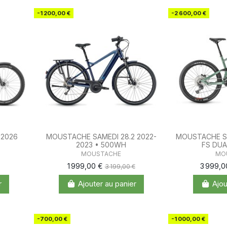
-1 200,00 €
-2 600,00 €
2026
MOUSTACHE SAMEDI 28.2 2022-
MOUSTACHE S
2023 • 500WH
FS DUA
MOUSTACHE
MO
1 999,00 €
3 999,
3 199,00 €
r
Ajouter au panier
Ajou
-700,00 €
-1 000,00 €