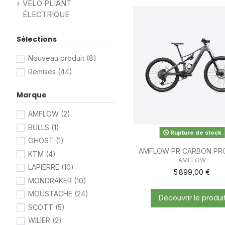
VÉLO PLIANT
ÉLECTRIQUE
Sélections
Nouveau produit
(8)
Remisés
(44)
Marque
AMFLOW
(2)
BULLS
(1)
Rupture de stock
GHOST
(1)
AMFLOW PR CARBON PRO
KTM
(4)
AMFLOW
LAPIERRE
(10)
5 899,00 €
MONDRAKER
(10)
MOUSTACHE
(24)
Découvrir le produi
SCOTT
(5)
WILIER
(2)