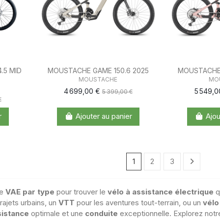
.5 MID
MOUSTACHE GAME 150.6 2025
MOUSTACHE 
MOUSTACHE
MO
4 699,00 €
5 549,
5 399,00 €
€
r
Ajouter au panier
Ajou
1
2
3
de
VAE par type
pour trouver le
vélo à assistance électrique
q
rajets urbains, un
VTT
pour les aventures tout-terrain, ou un
vélo
sistance
optimale et une
conduite
exceptionnelle. Explorez notr