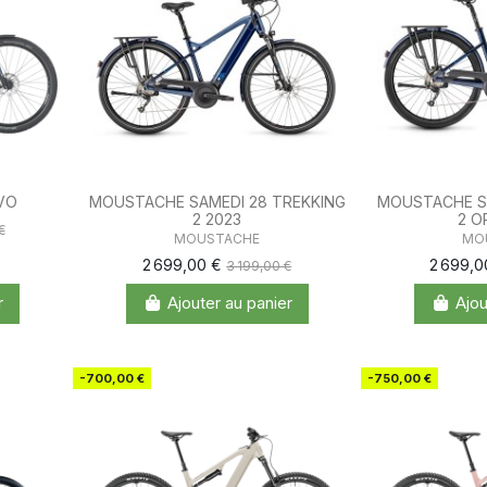
VO
MOUSTACHE SAMEDI 28 TREKKING
MOUSTACHE S
2 2023
2 O
€
MOUSTACHE
MO
2 699,00 €
2 699,
3 199,00 €
r
Ajouter au panier
Ajou
-700,00 €
-750,00 €