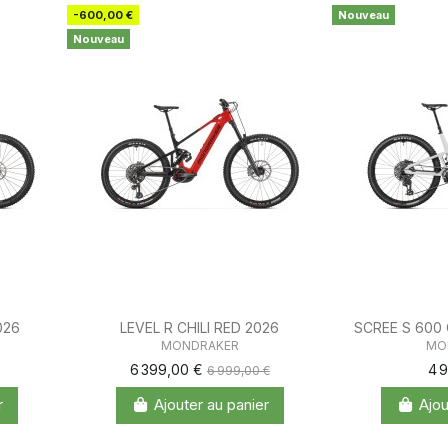
-600,00 €
Nouveau
Nouveau
026
LEVEL R CHILI RED 2026
SCREE S 600
MONDRAKER
MO
6 399,00 €
4 
6 999,00 €
r
Ajouter au panier
Ajou