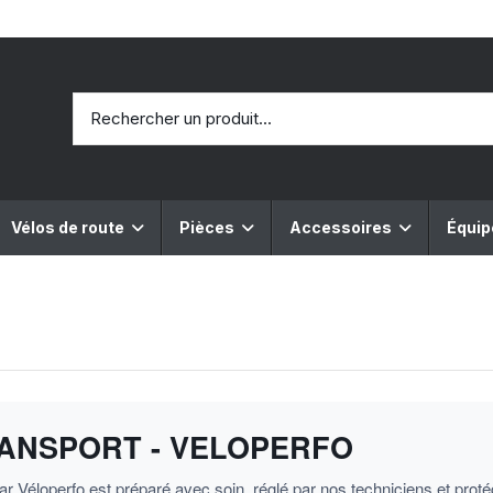
Vélos de route
Pièces
Accessoires
Équi
RANSPORT - VELOPERFO
r Véloperfo est préparé avec soin, réglé par nos techniciens et pro