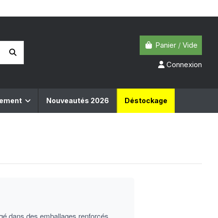
Panier
/
Vide
Connexion
pement
Nouveautés 2026
Déstockage
tégé dans des emballages renforcés.