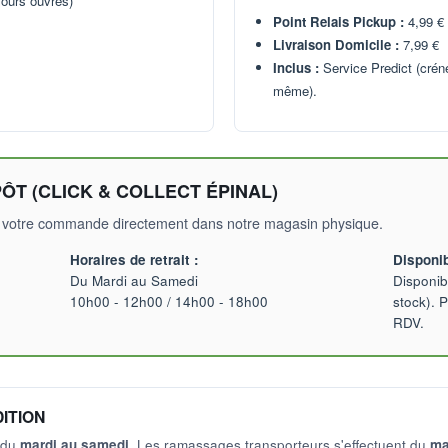
jours ouvrés)
Point Relais Pickup :
4,99 €
Livraison Domicile :
7,99 €
Inclus :
Service Predict (cré
même).
PÔT (CLICK & COLLECT ÉPINAL)
irer votre commande directement dans notre magasin physique.
Horaires de retrait :
Disponibi
Du Mardi au Samedi
Disponib
10h00 - 12h00 / 14h00 - 18h00
stock). 
RDV.
ITION
 du
mardi au samedi
. Les ramassages transporteurs s'effectuent du
ma