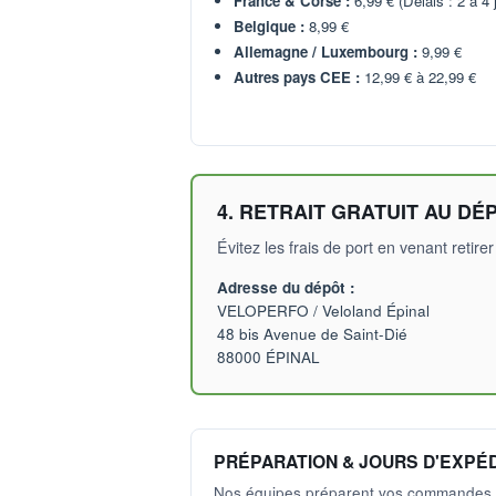
France & Corse :
6,99 € (Délais : 2 à 4 
Belgique :
8,99 €
Allemagne / Luxembourg :
9,99 €
Autres pays CEE :
12,99 € à 22,99 €
4. RETRAIT GRATUIT AU DÉ
Évitez les frais de port en venant ret
Adresse du dépôt :
VELOPERFO / Veloland Épinal
48 bis Avenue de Saint-Dié
88000 ÉPINAL
PRÉPARATION & JOURS D'EXPÉD
Nos équipes préparent vos commandes