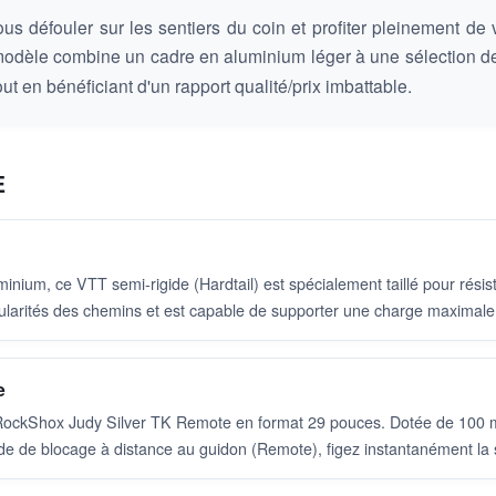
s défouler sur les sentiers du coin et profiter pleinement de
modèle combine un cadre en aluminium léger à une sélection de
out en bénéficiant d'un rapport qualité/prix imbattable.
E
ium, ce VTT semi-rigide (Hardtail) est spécialement taillé pour résiste
égularités des chemins et est capable de supporter une charge maximale
e
a RockShox Judy Silver TK Remote en format 29 pouces. Dotée de 100 mm
ande de blocage à distance au guidon (Remote), figez instantanément la 