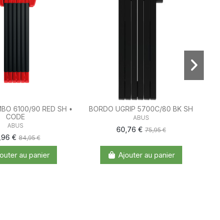
O 6100/90 RED SH •
BORDO UGRIP 5700C/80 BK SH
CODE
ABUS
ABUS
60,76 €
75,95 €
,96 €
84,95 €
outer au panier
Ajouter au panier