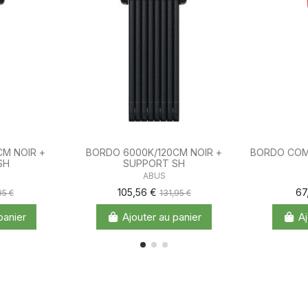
M NOIR +
BORDO 6000K/120CM NOIR +
BORDO COMB
SH
SUPPORT SH
ABUS
105,56 €
67
95 €
131,95 €
panier
Ajouter au panier
Aj