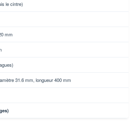
s le cintre)
 720 mm
m
agues)
 diamètre 31.6 mm, longueur 400 mm
ages)