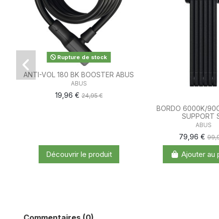
Rupture de stock
ANTI-VOL 180 BK BOOSTER ABUS
ABUS
19,96 €
24,95 €
BORDO 6000K/90C
SUPPORT 
ABUS
79,96 €
99,
Découvrir le produit
Ajouter au 
Commentaires (0)